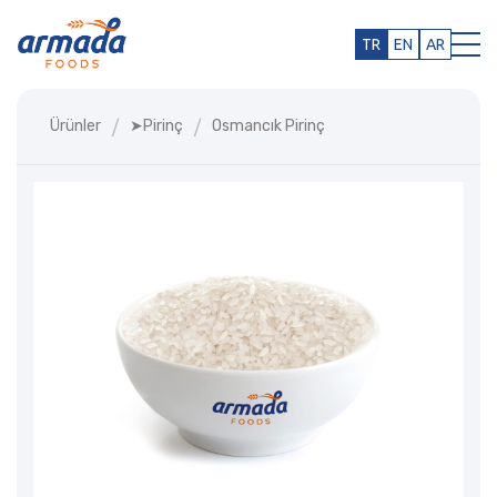
TR
EN
AR
Ürünler
➤pirinç
Osmancık Pirinç