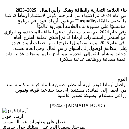
بناء
العلامة
التجارية
والطاقة
وهيكل
رأس
المال
2023–2025 |
في
عام
2023
،
تم
الانتهاء
من
المرحلة
الأولى
لاستثمار
ارمادا
-3
،
كما
ما
أضفى
طابعًا
،
Turquality
تم
قبول
أرمادا
فودز
في
برنامج
.
مؤسسيًا
على
مسيرة
بناء
العلامة
التجارية
عالميًا
وفي
عام
2024
،
تم
تنفيذ
استثمارات
في
الطاقة
المتجددة،
وبالتوازي
.
مع
استمرار
استثمارات
ارمادا
-3
،
تم
إطلاق
عملية
الطرح
العام
وفي
عام
2025
،
ومع
استكمال
الطرح
العام،
حصلت
أرمادا
فودز
على
إمكانية
الوصول
إلى
أسواق
رأس
المال
.
وفي
العام
نفسه،
أُدخلت
منشأة
البثق
إلى
الخدمة،
مما
أتاح
تطوير
منتجات
غذائية
ذات
.
قيمة
مضافة
ووظائف
غذائية
مبتكرة
اليوم
تواصل
أرمادا
فودز
اليوم
أنشطتها
ضمن
سلسلة
قيمة
متكاملة
تمتد
من
الحقل
إلى
المائدة،
مستندة
إلى
بنية
صناعية
قوية،
ونموذج
زراعي
مستدام،
وشبكة
تصدير
عالمية
Bilgi Toplumu Hizmetleri
| ©2025 | ARMADA FOODS
أرمادا فودز
احصل على معلومات عبر الواتساب
مرحبًا، يسعدنا الرد على أسئلتك حول خدماتنا.