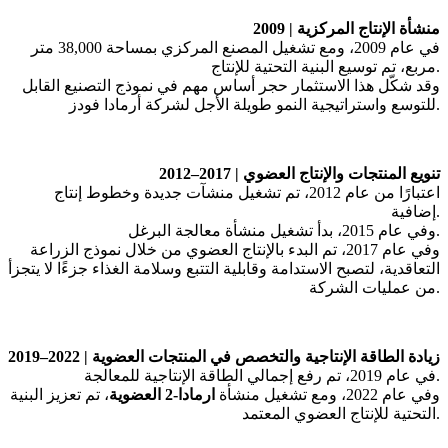
منشأة
الإنتاج
المركزية
2009 |
في
عام
2009
،
ومع
تشغيل
المصنع
المركزي
بمساحة
38,000
متر
.
مربع،
تم
توسيع
البنية
التحتية
للإنتاج
وقد
شكّل
هذا
الاستثمار
حجر
أساس
مهم
في
نموذج
التصنيع
القابل
.
للتوسع
واستراتيجية
النمو
طويلة
الأجل
لشركة
أرمادا
فودز
تنويع
المنتجات
والإنتاج
العضوي
2012–2017 |
اعتبارًا
من
عام
2012
،
تم
تشغيل
منشآت
جديدة
وخطوط
إنتاج
.
إضافية
.
وفي
عام
2015
،
بدأ
تشغيل
منشأة
معالجة
البرغل
وفي
عام
2017
،
تم
البدء
بالإنتاج
العضوي
من
خلال
نموذج
الزراعة
التعاقدية،
لتصبح
الاستدامة
وقابلية
التتبع
وسلامة
الغذاء
جزءًا
لا
يتجزأ
.
من
عمليات
الشركة
زيادة
الطاقة
الإنتاجية
والتخصص
في
المنتجات
العضوية
2019–2022 |
.
في
عام
2019
،
تم
رفع
إجمالي
الطاقة
الإنتاجية
للمعالجة
وفي
عام
2022
،
ومع
تشغيل
منشأة
ارمادا
-2
العضوية
،
تم
تعزيز
البنية
.
التحتية
للإنتاج
العضوي
المعتمد