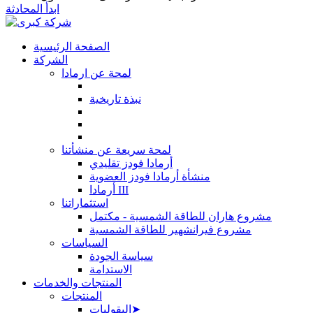
ابدأ المحادثة
الصفحة الرئيسية
الشركة
لمحة عن ارمادا
نبذة تاريخية
لمحة سريعة عن منشأتنا
أرمادا فودز تقليدي
منشأة أرمادا فودز العضوية
أرمادا III
استثماراتنا
مشروع هاران للطاقة الشمسية - مكتمل
مشروع فيرانشهير للطاقة الشمسية
السياسات
سياسة الجودة
الاستدامة
المنتجات والخدمات
المنتجات
البقوليات➤