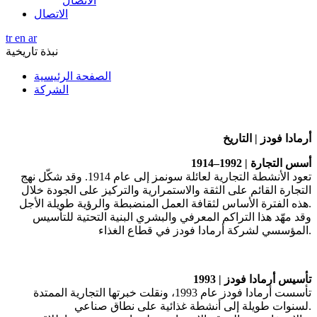
الاتصال
الاتصال
tr
en
ar
نبذة تاريخية
الصفحة الرئيسية
الشركة
أرمادا
فودز
|
التاريخ
أسس
التجارة
1914–1992 |
تعود
الأنشطة
التجارية
لعائلة
سونمز
إلى
عام
1914.
وقد
شكّل
نهج
التجارة
القائم
على
الثقة
والاستمرارية
والتركيز
على
الجودة
خلال
.
هذه
الفترة
الأساس
لثقافة
العمل
المنضبطة
والرؤية
طويلة
الأجل
وقد
مهّد
هذا
التراكم
المعرفي
والبشري
البنية
التحتية
للتأسيس
.
المؤسسي
لشركة
أرمادا
فودز
في
قطاع
الغذاء
تأسيس
أرمادا
فودز
1993 |
تأسست
أرمادا
فودز
عام
1993
،
ونقلت
خبرتها
التجارية
الممتدة
.
لسنوات
طويلة
إلى
أنشطة
غذائية
على
نطاق
صناعي