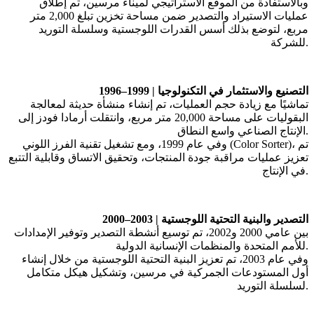
وبالاستفادة
من
الموقع
الاستراتيجي
لميناء
مرسين،
تم
إطلاق
عمليات
الاستيراد
والتصدير
ضمن
مساحة
تخزين
تبلغ
2,000
متر
مربع،
لتوضع
بذلك
أسس
القدرات
اللوجستية
وسلسلة
التوريد
.
للشركة
التصنيع
والاستثمار
في
التكنولوجيا
1996–1999 |
تماشيًا
مع
زيادة
حجم
العمليات،
تم
إنشاء
منشأة
حديثة
لمعالجة
البقوليات
على
مساحة
20,000
متر
مربع،
وانتقلت
أرمادا
فودز
إلى
.
الإنتاج
الصناعي
واسع
النطاق
تم
،
(Color Sorter)
وفي
عام
1999
،
ومع
تشغيل
تقنية
الفرز
اللوني
تعزيز
عمليات
مراقبة
جودة
المنتجات،
وتحقيق
الاتساق
وقابلية
التتبع
.
في
الإنتاج
التصدير
والبنية
التحتية
اللوجستية
2000–2003 |
بين
عامي
2000
و
2002
،
تم
توسيع
أنشطة
التصدير
وتوفير
الإمدادات
.
للأمم
المتحدة
والمنظمات
الإنسانية
الدولية
وفي
عام
2003
،
تم
تعزيز
البنية
التحتية
اللوجستية
من
خلال
إنشاء
أول
المستودعات
الجمركية
في
مرسين،
وتشكيل
هيكل
متكامل
.
لسلسلة
التوريد