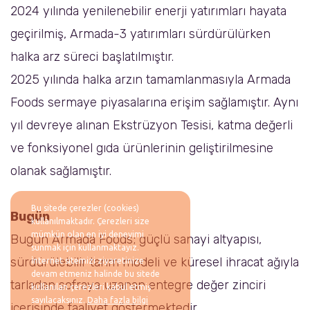
2024 yılında yenilenebilir enerji yatırımları hayata
geçirilmiş, Armada-3 yatırımları sürdürülürken
halka arz süreci başlatılmıştır.
2025 yılında halka arzın tamamlanmasıyla Armada
Foods sermaye piyasalarına erişim sağlamıştır. Aynı
yıl devreye alınan Ekstrüzyon Tesisi, katma değerli
ve fonksiyonel gıda ürünlerinin geliştirilmesine
olanak sağlamıştır.
Bu sitede çerezler (cookies)
Bugün
kullanılmaktadır. Çerezleri size
mümkün olan en iyi deneyimi
Bugün Armada Foods; güçlü sanayi altyapısı,
sunmak için kullanmaktayız.
sürdürülebilir tarım modeli ve küresel ihracat ağıyla
İnternet sitemizi ziyaretinize
devam etmeniz halinde bu sitede
tarladan sofraya uzanan entegre değer zinciri
kullanılan çerezleri kabul etmiş
sayılacaksınız.
Daha fazla bilgi
içerisinde faaliyet göstermektedir.