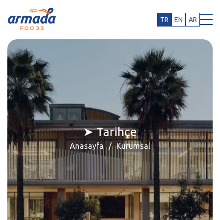
TR
EN
AR
➤ Tarihçe
Anasayfa
Kurumsal