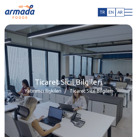
TR
EN
AR
Ticaret Sicil Bilgileri
Yatırımcı İlişkileri
Ticaret Sicil Bilgileri