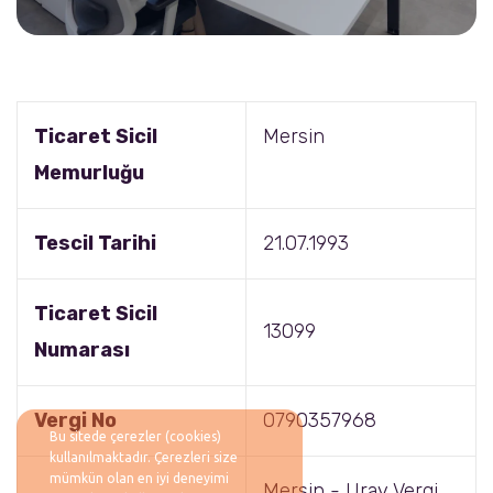
Ticaret Sicil
Mersin
Memurluğu
Tescil Tarihi
21.07.1993
Ticaret Sicil
13099
Numarası
Vergi No
0790357968
Bu sitede çerezler (cookies)
kullanılmaktadır. Çerezleri size
mümkün olan en iyi deneyimi
Mersin - Uray Vergi