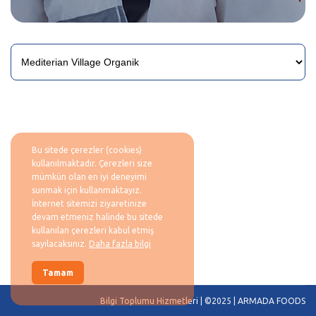
Bu sitede çerezler (cookies)
kullanılmaktadır. Çerezleri size
mümkün olan en iyi deneyimi
sunmak için kullanmaktayız.
İnternet sitemizi ziyaretinize
devam etmeniz halinde bu sitede
kullanılan çerezleri kabul etmiş
sayılacaksınız.
Daha fazla bilgi
Tamam
Bilgi Toplumu Hizmetleri
| ©2025 | ARMADA FOODS