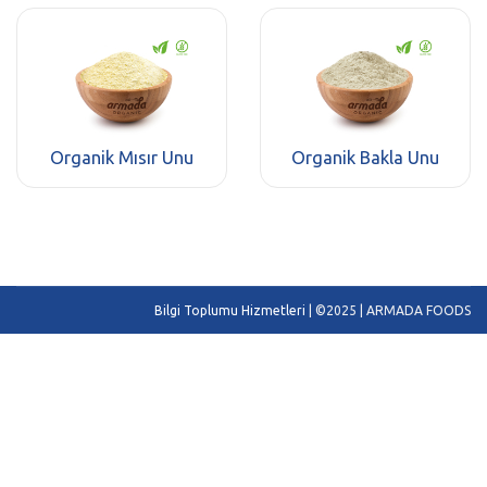
Organik Mısır Unu
Organik Bakla Unu
Bilgi Toplumu Hizmetleri
| ©2025 | ARMADA FOODS