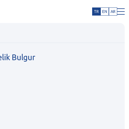
TR
EN
AR
lik Bulgur