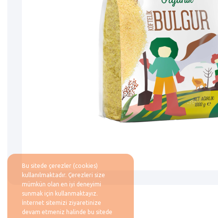
Bu sitede çerezler (cookies)
kullanılmaktadır. Çerezleri size
mümkün olan en iyi deneyimi
sunmak için kullanmaktayız.
İnternet sitemizi ziyaretinize
devam etmeniz halinde bu sitede