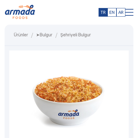
TR
EN
AR
Ürünler
➤bulgur
Şehriyeli Bulgur