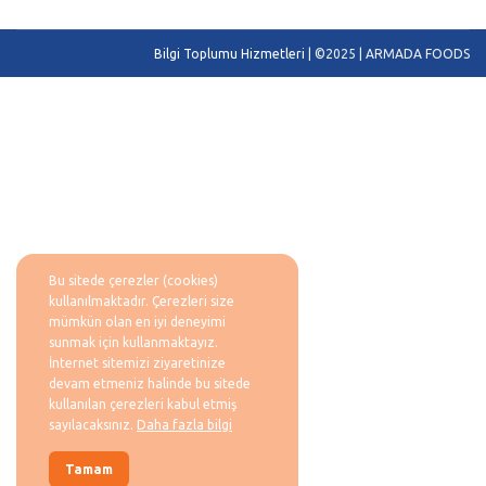
Bilgi Toplumu Hizmetleri
| ©2025 | ARMADA FOODS
Bu sitede çerezler (cookies)
kullanılmaktadır. Çerezleri size
mümkün olan en iyi deneyimi
sunmak için kullanmaktayız.
İnternet sitemizi ziyaretinize
devam etmeniz halinde bu sitede
kullanılan çerezleri kabul etmiş
sayılacaksınız.
Daha fazla bilgi
Tamam